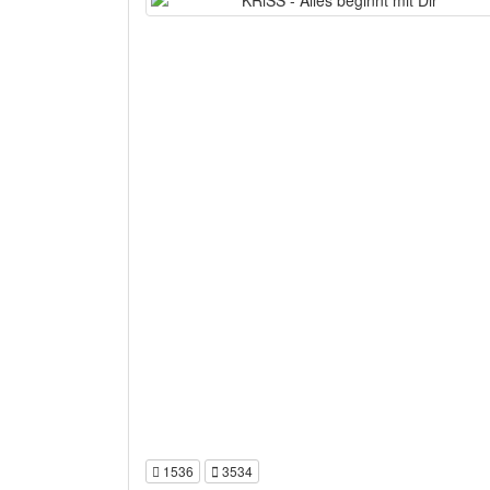
1536
3534