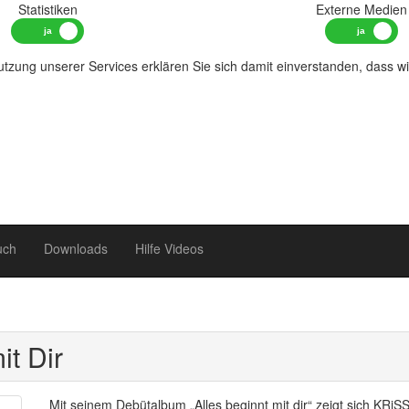
Statistiken
Externe Medien
tzung unserer Services erklären Sie sich damit einverstanden, dass w
uch
Downloads
Hilfe Videos
it Dir
Mit seinem Debütalbum „Alles beginnt mit dir“ zeigt sich KRiS