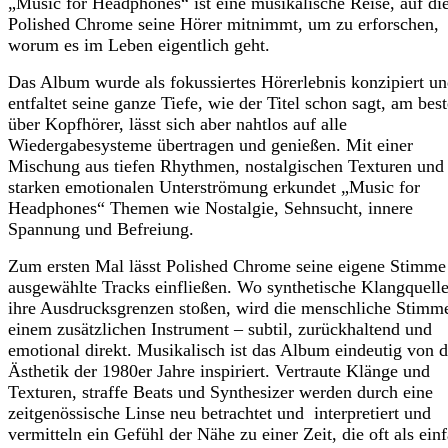
„Music for Headphones“ ist eine musikalische Reise, auf di
Polished Chrome seine Hörer mitnimmt, um zu erforschen,
worum es im Leben eigentlich geht.
Das Album wurde als fokussiertes Hörerlebnis konzipiert u
entfaltet seine ganze Tiefe, wie der Titel schon sagt, am bes
über Kopfhörer, lässt sich aber nahtlos auf alle
Wiedergabesysteme übertragen und genießen. Mit einer
Mischung aus tiefen Rhythmen, nostalgischen Texturen und 
starken emotionalen Unterströmung erkundet „Music for
Headphones“ Themen wie Nostalgie, Sehnsucht, innere
Spannung und Befreiung.
Zum ersten Mal lässt Polished Chrome seine eigene Stimme
ausgewählte Tracks einfließen. Wo synthetische Klangquell
ihre Ausdrucksgrenzen stoßen, wird die menschliche Stimm
einem zusätzlichen Instrument – subtil, zurückhaltend und
emotional direkt. Musikalisch ist das Album eindeutig von d
Ästhetik der 1980er Jahre inspiriert. Vertraute Klänge und
Texturen, straffe Beats und Synthesizer werden durch eine
zeitgenössische Linse neu betrachtet und interpretiert und
vermitteln ein Gefühl der Nähe zu einer Zeit, die oft als ein