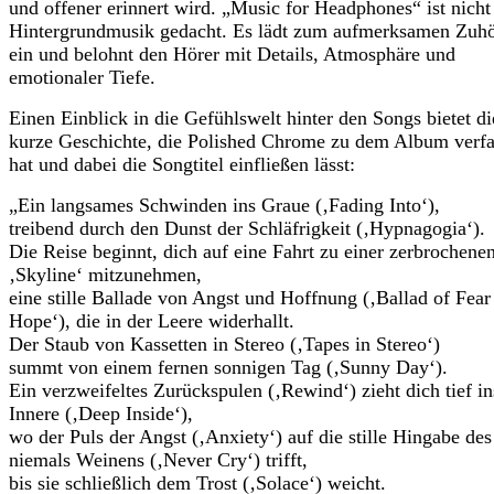
und offener erinnert wird. „Music for Headphones“ ist nicht 
Hintergrundmusik gedacht. Es lädt zum aufmerksamen Zuh
ein und belohnt den Hörer mit Details, Atmosphäre und
emotionaler Tiefe.
Einen Einblick in die Gefühlswelt hinter den Songs bietet di
kurze Geschichte, die Polished Chrome zu dem Album verfa
hat und dabei die Songtitel einfließen lässt:
„Ein langsames Schwinden ins Graue (‚Fading Into‘),
treibend durch den Dunst der Schläfrigkeit (‚Hypnagogia‘).
Die Reise beginnt, dich auf eine Fahrt zu einer zerbrochene
‚Skyline‘ mitzunehmen,
eine stille Ballade von Angst und Hoffnung (‚Ballad of Fear
Hope‘), die in der Leere widerhallt.
Der Staub von Kassetten in Stereo (‚Tapes in Stereo‘)
summt von einem fernen sonnigen Tag (‚Sunny Day‘).
Ein verzweifeltes Zurückspulen (‚Rewind‘) zieht dich tief in
Innere (‚Deep Inside‘),
wo der Puls der Angst (‚Anxiety‘) auf die stille Hingabe des
niemals Weinens (‚Never Cry‘) trifft,
bis sie schließlich dem Trost (‚Solace‘) weicht.