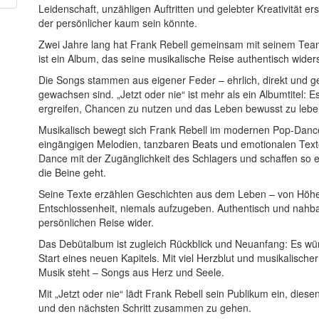
Leidenschaft, unzähligen Auftritten und gelebter Kreativität er
der persönlicher kaum sein könnte.
Zwei Jahre lang hat Frank Rebell gemeinsam mit seinem Team
ist ein Album, das seine musikalische Reise authentisch widers
Die Songs stammen aus eigener Feder – ehrlich, direkt und g
gewachsen sind. „Jetzt oder nie“ ist mehr als ein Albumtitel: 
ergreifen, Chancen zu nutzen und das Leben bewusst zu lebe
Musikalisch bewegt sich Frank Rebell im modernen Pop-Dance
eingängigen Melodien, tanzbaren Beats und emotionalen Text
Dance mit der Zugänglichkeit des Schlagers und schaffen so 
die Beine geht.
Seine Texte erzählen Geschichten aus dem Leben – von Höhen
Entschlossenheit, niemals aufzugeben. Authentisch und nahbar
persönlichen Reise wider.
Das Debütalbum ist zugleich Rückblick und Neuanfang: Es wü
Start eines neuen Kapitels. Mit viel Herzblut und musikalische
Musik steht – Songs aus Herz und Seele.
Mit „Jetzt oder nie“ lädt Frank Rebell sein Publikum ein, di
und den nächsten Schritt zusammen zu gehen.