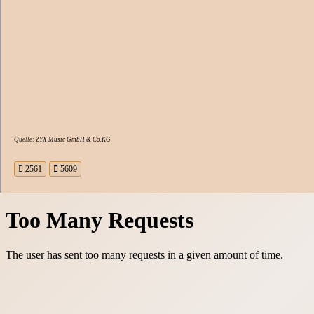
Quelle:
ZYX Music GmbH & Co.KG
2561
5609