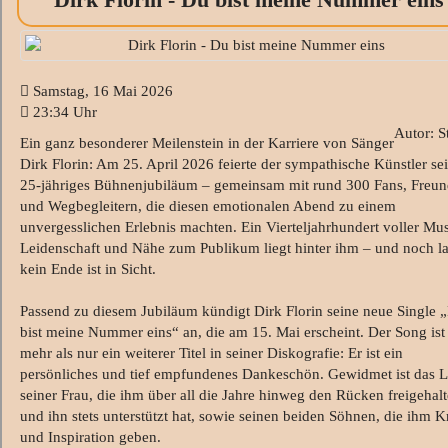
Samstag, 16 Mai 2026
23:34 Uhr
Autor: S
Ein ganz besonderer Meilenstein in der Karriere von Sänger
Dirk Florin: Am 25. April 2026 feierte der sympathische Künstler se
25-jähriges Bühnenjubiläum – gemeinsam mit rund 300 Fans, Freu
und Wegbegleitern, die diesen emotionalen Abend zu einem
unvergesslichen Erlebnis machten. Ein Vierteljahrhundert voller Mus
Leidenschaft und Nähe zum Publikum liegt hinter ihm – und noch l
kein Ende ist in Sicht.
Passend zu diesem Jubiläum kündigt Dirk Florin seine neue Single 
bist meine Nummer eins“ an, die am 15. Mai erscheint. Der Song ist
mehr als nur ein weiterer Titel in seiner Diskografie: Er ist ein
persönliches und tief empfundenes Dankeschön. Gewidmet ist das L
seiner Frau, die ihm über all die Jahre hinweg den Rücken freigehal
und ihn stets unterstützt hat, sowie seinen beiden Söhnen, die ihm K
und Inspiration geben.