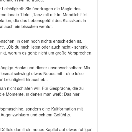
r Leichtigkeit: Sie übertragen die Magie des
motionale Tiefe. „Tanz mit mir im Mondlicht“ ist
tation, die das Lebensgefühl des Klassikers in
mal auch ein bisschen wehtut.
schen, in dem noch nichts entschieden ist.
t“. „Ob du mich liebst oder auch nicht - schenk
Punkt, worum es geht: nicht um große Versprechen,
ingängige Hooks und dieser unverwechselbare Mix
esmal schwingt etwas Neues mit - eine leise
r Leichtigkeit hinaushebt.
man nicht schlafen will. Für Gespräche, die zu
ll die Momente, in denen man weiß: Das hier
 Popmaschine, sondern eine Kultformation mit
en Augenzwinkern und echtem Gefühl zu
 Döftels damit ein neues Kapitel auf etwas ruhiger