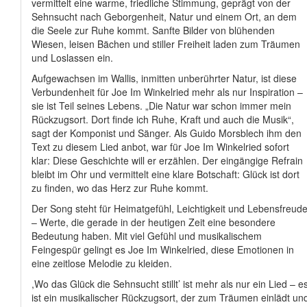
vermittelt eine warme, friedliche Stimmung, geprägt von der
Sehnsucht nach Geborgenheit, Natur und einem Ort, an dem
die Seele zur Ruhe kommt. Sanfte Bilder von blühenden
Wiesen, leisen Bächen und stiller Freiheit laden zum Träumen
und Loslassen ein.
Aufgewachsen im Wallis, inmitten unberührter Natur, ist diese
Verbundenheit für Joe Im Winkelried mehr als nur Inspiration –
sie ist Teil seines Lebens. „Die Natur war schon immer mein
Rückzugsort. Dort finde ich Ruhe, Kraft und auch die Musik“,
sagt der Komponist und Sänger. Als Guido Morsblech ihm den
Text zu diesem Lied anbot, war für Joe Im Winkelried sofort
klar: Diese Geschichte will er erzählen. Der eingängige Refrain
bleibt im Ohr und vermittelt eine klare Botschaft: Glück ist dort
zu finden, wo das Herz zur Ruhe kommt.
Der Song steht für Heimatgefühl, Leichtigkeit und Lebensfreud
– Werte, die gerade in der heutigen Zeit eine besondere
Bedeutung haben. Mit viel Gefühl und musikalischem
Feingespür gelingt es Joe Im Winkelried, diese Emotionen in
eine zeitlose Melodie zu kleiden.
,Wo das Glück die Sehnsucht stillt’ ist mehr als nur ein Lied – e
ist ein musikalischer Rückzugsort, der zum Träumen einlädt un