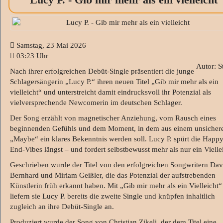
Samstag, 23 Mai 2026
03:23 Uhr
Autor: S
Nach ihrer erfolgreichen Debüt-Single präsentiert die junge
Schlagersängerin „Lucy P.“ ihren neuen Titel „Gib mir mehr als ein
vielleicht“ und unterstreicht damit eindrucksvoll ihr Potenzial als
vielversprechende Newcomerin im deutschen Schlager.
Der Song erzählt von magnetischer Anziehung, vom Rausch eines
beginnenden Gefühls und dem Moment, in dem aus einem unsicher
„Maybe“ ein klares Bekenntnis werden soll. Lucy P. spürt die Happy
End-Vibes längst – und fordert selbstbewusst mehr als nur ein Vielle
Geschrieben wurde der Titel von den erfolgreichen Songwritern Dav
Bernhard und Miriam Geißler, die das Potenzial der aufstrebenden
Künstlerin früh erkannt haben. Mit „Gib mir mehr als ein Vielleicht“
liefern sie Lucy P. bereits die zweite Single und knüpfen inhaltlich
zugleich an ihre Debüt-Single an.
Produziert wurde der Song von Christian Zikeli, der dem Titel eine