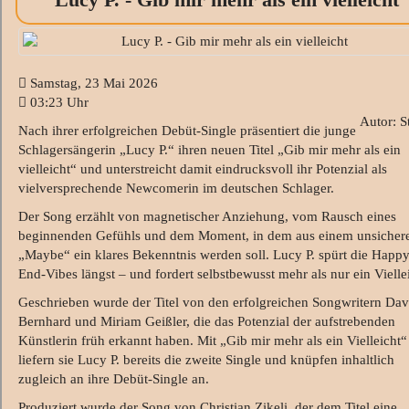
Samstag, 23 Mai 2026
03:23 Uhr
Autor: S
Nach ihrer erfolgreichen Debüt-Single präsentiert die junge
Schlagersängerin „Lucy P.“ ihren neuen Titel „Gib mir mehr als ein
vielleicht“ und unterstreicht damit eindrucksvoll ihr Potenzial als
vielversprechende Newcomerin im deutschen Schlager.
Der Song erzählt von magnetischer Anziehung, vom Rausch eines
beginnenden Gefühls und dem Moment, in dem aus einem unsicher
„Maybe“ ein klares Bekenntnis werden soll. Lucy P. spürt die Happy
End-Vibes längst – und fordert selbstbewusst mehr als nur ein Vielle
Geschrieben wurde der Titel von den erfolgreichen Songwritern Dav
Bernhard und Miriam Geißler, die das Potenzial der aufstrebenden
Künstlerin früh erkannt haben. Mit „Gib mir mehr als ein Vielleicht“
liefern sie Lucy P. bereits die zweite Single und knüpfen inhaltlich
zugleich an ihre Debüt-Single an.
Produziert wurde der Song von Christian Zikeli, der dem Titel eine