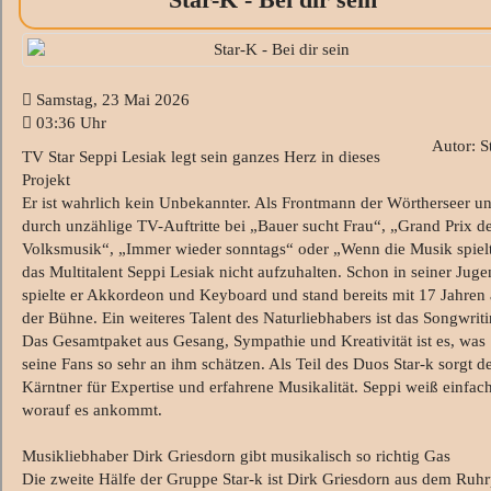
Samstag, 23 Mai 2026
03:36 Uhr
Autor: S
TV Star Seppi Lesiak legt sein ganzes Herz in dieses
Projekt
Er ist wahrlich kein Unbekannter. Als Frontmann der Wörtherseer u
durch unzählige TV-Auftritte bei „Bauer sucht Frau“, „Grand Prix d
Volksmusik“, „Immer wieder sonntags“ oder „Wenn die Musik spielt
das Multitalent Seppi Lesiak nicht aufzuhalten. Schon in seiner Jug
spielte er Akkordeon und Keyboard und stand bereits mit 17 Jahren 
der Bühne. Ein weiteres Talent des Naturliebhabers ist das Songwriti
Das Gesamtpaket aus Gesang, Sympathie und Kreativität ist es, was
seine Fans so sehr an ihm schätzen. Als Teil des Duos Star-k sorgt d
Kärntner für Expertise und erfahrene Musikalität. Seppi weiß einfach
worauf es ankommt.
Musikliebhaber Dirk Griesdorn gibt musikalisch so richtig Gas
Die zweite Hälfe der Gruppe Star-k ist Dirk Griesdorn aus dem Ruhr