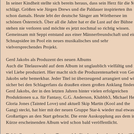
In seiner Kindheit stellte sich bereits heraus, dass sein Herz für die 
schlägt. Größen wie Jürgen Drews und die Paldauer inspirierten ihn
schon damals. Heute lebt der deutsche Sänger am Wörthersee im
schönen Österreich. Über all die Jahre hat er die Lust auf der Bühne
stehen nie verloren und möchte es jetzt nochmal so richtig wissen.
Gemeinsam mit Seppi entstand aus einer Männerfreundschaft und ei
Schnapsidee im Pool ein neues musikalisches und sehr
vielversprechendes Projekt.
Gerd Jakobs als Produzent des neuen Albums
Auch die Titelauswahl auf dem Album ist unglaublich vielfältig und 
viel Liebe produziert. Hier macht sich die Produzentenarbeit von Ge
Jakobs sehr bemerkbar. Jeder Titel ist überzeugend arrangiert und w
sicher bei den Schlagerfans da draußen einen großen Anklang finde
Gerd Jakobs, der in den letzten Jahren hinter vielen erfolgreichen
Produktionen u.a. für Fantasy, G.G. Anderson, Klubbb3, Michael H
Gloria Jones (Tainted Love) und aktuell Skip Martin (Kool and the
Gang) steckt, hat hier mit der neuen Gruppe Star-k wieder mal etwas
Großartiges an den Start gebracht. Die erste Auskopplung aus dem i
Kürze erscheinenden Album wird schon bald veröffentlicht.