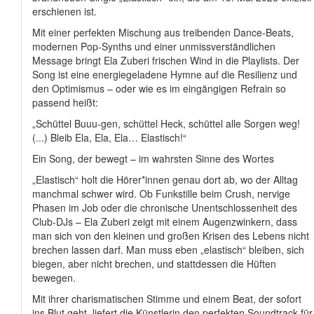
erschienen ist.
Mit einer perfekten Mischung aus treibenden Dance-Beats,
modernen Pop-Synths und einer unmissverständlichen
Message bringt Ela Zuberi frischen Wind in die Playlists. Der
Song ist eine energiegeladene Hymne auf die Resilienz und
den Optimismus – oder wie es im eingängigen Refrain so
passend heißt:
„Schüttel Buuu-gen, schüttel Heck, schüttel alle Sorgen weg!
(...) Bleib Ela, Ela, Ela… Elastisch!“
Ein Song, der bewegt – im wahrsten Sinne des Wortes
„Elastisch“ holt die Hörer*innen genau dort ab, wo der Alltag
manchmal schwer wird. Ob Funkstille beim Crush, nervige
Phasen im Job oder die chronische Unentschlossenheit des
Club-DJs – Ela Zuberi zeigt mit einem Augenzwinkern, dass
man sich von den kleinen und großen Krisen des Lebens nicht
brechen lassen darf. Man muss eben „elastisch“ bleiben, sich
biegen, aber nicht brechen, und stattdessen die Hüften
bewegen.
Mit ihrer charismatischen Stimme und einem Beat, der sofort
ins Blut geht, liefert die Künstlerin den perfekten Soundtrack für