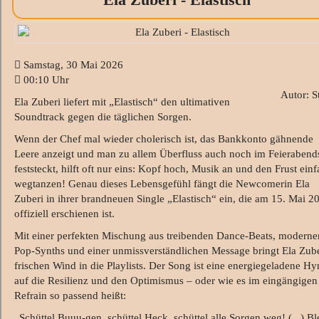
Samstag, 30 Mai 2026
00:10 Uhr
Autor: S
Ela Zuberi liefert mit „Elastisch“ den ultimativen
Soundtrack gegen die täglichen Sorgen.
Wenn der Chef mal wieder cholerisch ist, das Bankkonto gähnende
Leere anzeigt und man zu allem Überfluss auch noch im Feierabend
feststeckt, hilft oft nur eins: Kopf hoch, Musik an und den Frust ein
wegtanzen! Genau dieses Lebensgefühl fängt die Newcomerin Ela
Zuberi in ihrer brandneuen Single „Elastisch“ ein, die am 15. Mai 2
offiziell erschienen ist.
Mit einer perfekten Mischung aus treibenden Dance-Beats, moderne
Pop-Synths und einer unmissverständlichen Message bringt Ela Zube
frischen Wind in die Playlists. Der Song ist eine energiegeladene H
auf die Resilienz und den Optimismus – oder wie es im eingängigen
Refrain so passend heißt:
„Schüttel Buuu-gen, schüttel Heck, schüttel alle Sorgen weg! (...) Bl