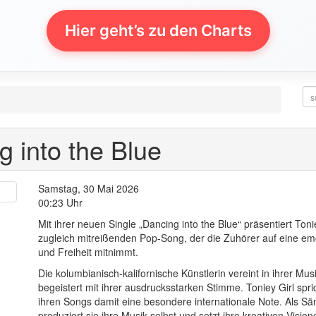
Hier geht’s zu den Charts
g into the Blue
Samstag, 30 Mai 2026
00:23 Uhr
Mit ihrer neuen Single „Dancing into the Blue“ präsentiert Toni
zugleich mitreißenden Pop-Song, der die Zuhörer auf eine e
und Freiheit mitnimmt.
Die kolumbianisch-kalifornische Künstlerin vereint in ihrer Mus
begeistert mit ihrer ausdrucksstarken Stimme. Toniey Girl spri
ihren Songs damit eine besondere internationale Note. Als Sä
produziert sie ihre Musik selbst und setzt ihre kreativen Visio