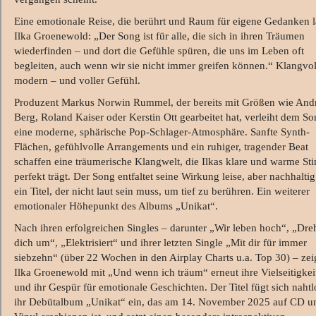
Eine emotionale Reise, die berührt und Raum für eigene Gedanken l
Ilka Groenewold: „Der Song ist für alle, die sich in ihren Träumen
wiederfinden – und dort die Gefühle spüren, die uns im Leben oft
begleiten, auch wenn wir sie nicht immer greifen können.“ Klangvol
modern – und voller Gefühl.
Produzent Markus Norwin Rummel, der bereits mit Größen wie And
Berg, Roland Kaiser oder Kerstin Ott gearbeitet hat, verleiht dem S
eine moderne, sphärische Pop-Schlager-Atmosphäre. Sanfte Synth-
Flächen, gefühlvolle Arrangements und ein ruhiger, tragender Beat
schaffen eine träumerische Klangwelt, die Ilkas klare und warme S
perfekt trägt. Der Song entfaltet seine Wirkung leise, aber nachhaltig
ein Titel, der nicht laut sein muss, um tief zu berühren. Ein weiterer
emotionaler Höhepunkt des Albums „Unikat“.
Nach ihren erfolgreichen Singles – darunter „Wir leben hoch“, „Dre
dich um“, „Elektrisiert“ und ihrer letzten Single „Mit dir für immer
siebzehn“ (über 22 Wochen in den Airplay Charts u.a. Top 30) – zei
Ilka Groenewold mit „Und wenn ich träum“ erneut ihre Vielseitigkei
und ihr Gespür für emotionale Geschichten. Der Titel fügt sich nahtl
ihr Debütalbum „Unikat“ ein, das am 14. November 2025 auf CD u