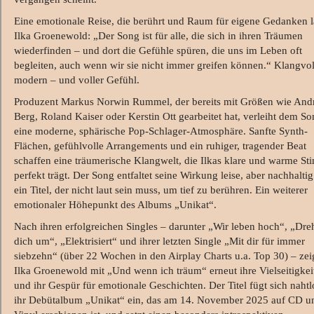
Eine emotionale Reise, die berührt und Raum für eigene Gedanken l
Ilka Groenewold: „Der Song ist für alle, die sich in ihren Träumen
wiederfinden – und dort die Gefühle spüren, die uns im Leben oft
begleiten, auch wenn wir sie nicht immer greifen können.“ Klangvol
modern – und voller Gefühl.
Produzent Markus Norwin Rummel, der bereits mit Größen wie And
Berg, Roland Kaiser oder Kerstin Ott gearbeitet hat, verleiht dem S
eine moderne, sphärische Pop-Schlager-Atmosphäre. Sanfte Synth-
Flächen, gefühlvolle Arrangements und ein ruhiger, tragender Beat
schaffen eine träumerische Klangwelt, die Ilkas klare und warme S
perfekt trägt. Der Song entfaltet seine Wirkung leise, aber nachhaltig
ein Titel, der nicht laut sein muss, um tief zu berühren. Ein weiterer
emotionaler Höhepunkt des Albums „Unikat“.
Nach ihren erfolgreichen Singles – darunter „Wir leben hoch“, „Dre
dich um“, „Elektrisiert“ und ihrer letzten Single „Mit dir für immer
siebzehn“ (über 22 Wochen in den Airplay Charts u.a. Top 30) – zei
Ilka Groenewold mit „Und wenn ich träum“ erneut ihre Vielseitigkei
und ihr Gespür für emotionale Geschichten. Der Titel fügt sich nahtl
ihr Debütalbum „Unikat“ ein, das am 14. November 2025 auf CD u