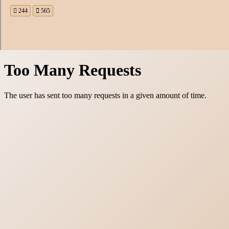
244
565