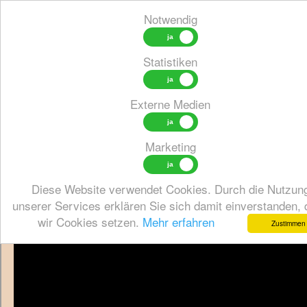
Notwendig
Statistiken
Externe Medien
WEB-PHP CMS Portal Mobile
zurück
Marketing
Diese Website verwendet Cookies. Durch die Nutzun
Seo Link htaccess - Plugin für WEB-PHP
unserer Services erklären Sie sich damit einverstanden,
CMS Portal Mobile
wir Cookies setzen.
Mehr erfahren
Zustimmen