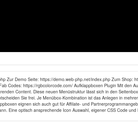
php Zur Demo Seite: https://demo.web-php.net/index.php Zum Shop: ht
Fab Codes: https://rgbcolorcode.com/ Aufklappboxen Plugin Mit den Au
arenden Content. Diese neuen Menüstruktur lässt sich in den Seitenbox
 entscheiden Sie frei. Je Menübox-Kombination ist das Anlegen in mehr
klappboxen eignen sich auch gut für Affilate- und Partnerprogrammang
kann. Eine optisch ansprechende Icon Auswahl, eigener CSS Code un