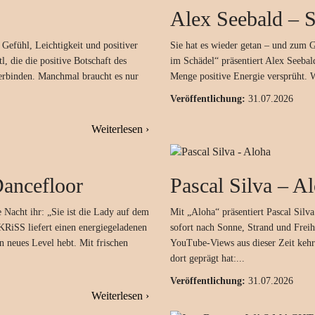
Alex Seebald
–
S
 Gefühl, Leichtigkeit und positiver
Sie hat es wieder getan – und zum G
, die die positive Botschaft des
im Schädel“ präsentiert Alex Seebal
rbinden. Manchmal braucht es nur
Menge positive Energie versprüht. W
Veröffentlichung:
31.07.2026
Weiterlesen ›
Dancefloor
Pascal Silva
–
Al
 Nacht ihr: „Sie ist die Lady auf dem
Mit „Aloha“ präsentiert Pascal Silv
RiSS liefert einen energiegeladenen
sofort nach Sonne, Strand und Frei
n neues Level hebt. Mit frischen
YouTube‑Views aus dieser Zeit kehr
dort geprägt hat:...
Veröffentlichung:
31.07.2026
Weiterlesen ›