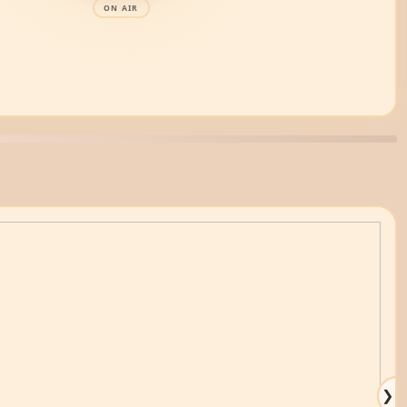
ON AIR
❯