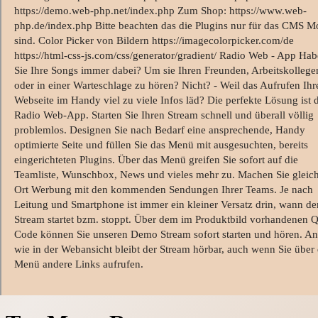
https://demo.web-php.net/index.php Zum Shop: https://www.web-
php.de/index.php Bitte beachten das die Plugins nur für das CMS M
sind. Color Picker von Bildern https://imagecolorpicker.com/de
https://html-css-js.com/css/generator/gradient/ Radio Web - App Ha
Sie Ihre Songs immer dabei? Um sie Ihren Freunden, Arbeitskollege
oder in einer Warteschlage zu hören? Nicht? - Weil das Aufrufen Ihr
Webseite im Handy viel zu viele Infos läd? Die perfekte Lösung ist 
Radio Web-App. Starten Sie Ihren Stream schnell und überall völlig
problemlos. Designen Sie nach Bedarf eine ansprechende, Handy
optimierte Seite und füllen Sie das Menü mit ausgesuchten, bereits
eingerichteten Plugins. Über das Menü greifen Sie sofort auf die
Teamliste, Wunschbox, News und vieles mehr zu. Machen Sie gleic
Ort Werbung mit den kommenden Sendungen Ihrer Teams. Je nach
Leitung und Smartphone ist immer ein kleiner Versatz drin, wann de
Stream startet bzm. stoppt. Über dem im Produktbild vorhandenen 
Code können Sie unseren Demo Stream sofort starten und hören. An
wie in der Webansicht bleibt der Stream hörbar, auch wenn Sie über
Menü andere Links aufrufen.