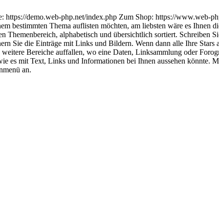
: https://demo.web-php.net/index.php Zum Shop: https://www.web-php
einem bestimmten Thema auflisten möchten, am liebsten wäre es Ihnen d
len Themenbereich, alphabetisch und übersichtlich sortiert. Schreiben S
rn Sie die Einträge mit Links und Bildern. Wenn dann alle Ihre Stars au
weitere Bereiche auffallen, wo eine Daten, Linksammlung oder Forogra
r, wie es mit Text, Links und Informationen bei Ihnen aussehen könnt
wnmenü an.