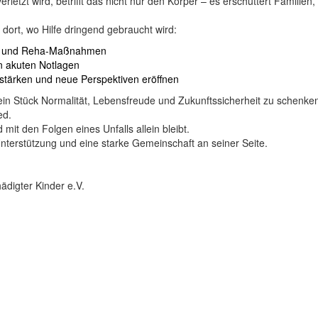
etzt wird, betrifft das nicht nur den Körper – es erschüttert Familien,
 dort, wo Hilfe dringend gebraucht wird:
eln und Reha-Maßnahmen
n akuten Notlagen
stärken und neue Perspektiven eröffnen
 ein Stück Normalität, Lebensfreude und Zukunftssicherheit zu schenken
ed.
it den Folgen eines Unfalls allein bleibt.
Unterstützung und eine starke Gemeinschaft an seiner Seite.
digter Kinder e.V.