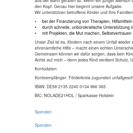
aus der Bahn geraten ist. Wenn ein junger Mensch verl
den Kopf. Genau hier beginnt unsere Aufgabe.
Wir unterstützen betroffene Kinder und ihre Familien
•
bei der Finanzierung von Therapien, Hilfsmitt
• durch schnelle, unbürokratische Unterstützung i
• mit Projekten, die Mut machen, Selbstvertrauen 
Unser Ziel ist es, Kindern nach einem Unfall wieder
ehrenamtliche Hilfe – macht einen echten Unterschi
Gemeinsam können wir dafür sorgen, dass kein Kind m
Achte auf mich – denn jedes Kind verdient Schutz, 
Kontodaten:
Kontoempfänger: Förderkreis zugunsten unfallgeschä
IBAN: DE58 2135 2240 0134 966 365
BIC: NOLADE21HOL / Sparkasse Holstein
Spenden
Spenden