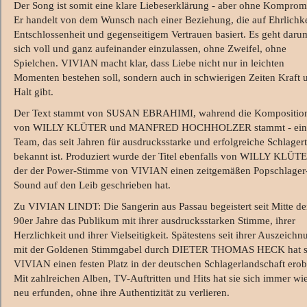
Der Song ist somit eine klare Liebeserklärung - aber ohne Komprom
Er handelt von dem Wunsch nach einer Beziehung, die auf Ehrlichke
Entschlossenheit und gegenseitigem Vertrauen basiert. Es geht daru
sich voll und ganz aufeinander einzulassen, ohne Zweifel, ohne
Spielchen. VIVIAN macht klar, dass Liebe nicht nur in leichten
Momenten bestehen soll, sondern auch in schwierigen Zeiten Kraft 
Halt gibt.
Der Text stammt von SUSAN EBRAHIMI, wahrend die Kompositio
von WILLY KLÜTER und MANFRED HOCHHOLZER stammt - ei
Team, das seit Jahren für ausdrucksstarke und erfolgreiche Schlagert
bekannt ist. Produziert wurde der Titel ebenfalls von WILLY KLÜT
der der Power-Stimme von VIVIAN einen zeitgemäßen Popschlager
Sound auf den Leib geschrieben hat.
Zu VIVIAN LINDT: Die Sangerin aus Passau begeistert seit Mitte de
90er Jahre das Publikum mit ihrer ausdrucksstarken Stimme, ihrer
Herzlichkeit und ihrer Vielseitigkeit. Spätestens seit ihrer Auszeichn
mit der Goldenen Stimmgabel durch DIETER THOMAS HECK hat s
VIVIAN einen festen Platz in der deutschen Schlagerlandschaft erob
Mit zahlreichen Alben, TV-Auftritten und Hits hat sie sich immer wi
neu erfunden, ohne ihre Authentizität zu verlieren.