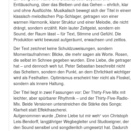
Enttäuschung, über das Bleiben und das Gehen – ehrlich, klar
und ohne Ausflüchte. Musikalisch bewegt sich der Titel in eine
klassisch-melodischen Pop-Schlager, getragen von einer
warmen Harmonik, klarer Struktur und einer Melodie, die nicht
drängt, sondern erzählt. Kein lauter Zeitgeist, sondern ein
Sound, der Raum lässt – für Text, Stimme und Gefühl. Die
Produktion wirkt bewusst aufgeräumt, erwachsen und zeitlos.
Der Text zeichnet keine Schuldzuweisungen, sondern
Momentaufnahmen: Blicke, die mehr sagen als Worte. Rosen,
die selbst im Schnee gegeben wurden. Eine Liebe, die getrage
hat – und dennoch weh tut. Peter Sebastian beschreibt nicht
das Scheitern, sondern den Punkt, an dem Ehrlichkeit wichtiger
wird als Festhalten. Optimismus erscheint hier nicht als Floskel,
sondern als innere Haltung.
Der Titel liegt in zwei Fassungen vor: Der Thirty-Five-Mix mit
leichter, aber spürbarer Rhythmik – und der Thirty-Five-Radio-
Mix. Beide Versionen unterstreichen die Stärke des Songs:
Klarheit statt Effekthascherei.
Aufgenommen wurde „Deine Liebe tut mir weh“ von Christoph
Leis-Bendorff, langjähriger Wegbegleiter und Studioeigner, der
den Sound sensibel und songdienlich umgesetzt hat. Dadurch