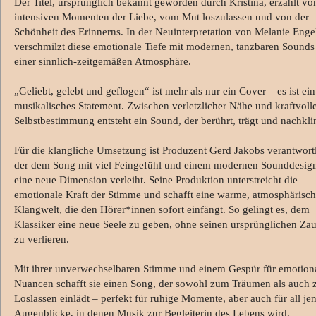
Der Titel, ursprünglich bekannt geworden durch Kristina, erzählt vo
intensiven Momenten der Liebe, vom Mut loszulassen und von der
Schönheit des Erinnerns. In der Neuinterpretation von Melanie Enge
verschmilzt diese emotionale Tiefe mit modernen, tanzbaren Sounds
einer sinnlich-zeitgemäßen Atmosphäre.
„Geliebt, gelebt und geflogen“ ist mehr als nur ein Cover – es ist ein
musikalisches Statement. Zwischen verletzlicher Nähe und kraftvoll
Selbstbestimmung entsteht ein Sound, der berührt, trägt und nachkli
Für die klangliche Umsetzung ist Produzent Gerd Jakobs verantwortl
der dem Song mit viel Feingefühl und einem modernen Sounddesig
eine neue Dimension verleiht. Seine Produktion unterstreicht die
emotionale Kraft der Stimme und schafft eine warme, atmosphärisc
Klangwelt, die den Hörer*innen sofort einfängt. So gelingt es, dem
Klassiker eine neue Seele zu geben, ohne seinen ursprünglichen Za
zu verlieren.
Mit ihrer unverwechselbaren Stimme und einem Gespür für emotion
Nuancen schafft sie einen Song, der sowohl zum Träumen als auch
Loslassen einlädt – perfekt für ruhige Momente, aber auch für all je
Augenblicke, in denen Musik zur Begleiterin des Lebens wird.