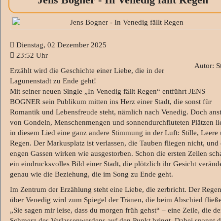
Dienstag, 02 Dezember 2025
23:52 Uhr
Autor: S
Erzählt wird die Geschichte einer Liebe, die in der
Lagunenstadt zu Ende geht!
Mit seiner neuen Single „In Venedig fällt Regen“ entführt JENS
BOGNER sein Publikum mitten ins Herz einer Stadt, die sonst für
Romantik und Lebensfreude steht, nämlich nach Venedig. Doch anst
von Gondeln, Menschenmengen und sonnendurchfluteten Plätzen li
in diesem Lied eine ganz andere Stimmung in der Luft: Stille, Leere
Regen. Der Markusplatz ist verlassen, die Tauben fliegen nicht, und 
engen Gassen wirken wie ausgestorben. Schon die ersten Zeilen sch
ein eindrucksvolles Bild einer Stadt, die plötzlich ihr Gesicht veränd
genau wie die Beziehung, die im Song zu Ende geht.
Im Zentrum der Erzählung steht eine Liebe, die zerbricht. Der Rege
über Venedig wird zum Spiegel der Tränen, die beim Abschied fließ
„Sie sagen mir leise, dass du morgen früh gehst“ – eine Zeile, die d
Schmerz des Verlassenwerdens auf den Punkt bringt. Dabei spannt d