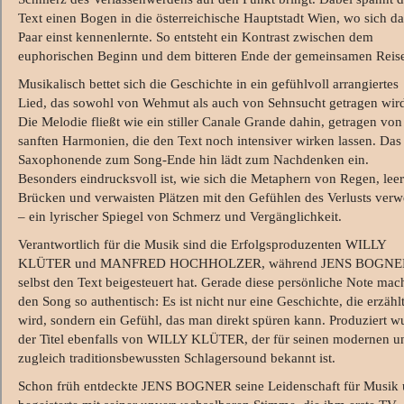
Text einen Bogen in die österreichische Hauptstadt Wien, wo sich da
Paar einst kennenlernte. So entsteht ein Kontrast zwischen dem
euphorischen Beginn und dem bitteren Ende der gemeinsamen Reis
Musikalisch bettet sich die Geschichte in ein gefühlvoll arrangiertes
Lied, das sowohl von Wehmut als auch von Sehnsucht getragen wir
Die Melodie fließt wie ein stiller Canale Grande dahin, getragen von
sanften Harmonien, die den Text noch intensiver wirken lassen. Das
Saxophonende zum Song-Ende hin lädt zum Nachdenken ein.
Besonders eindrucksvoll ist, wie sich die Metaphern von Regen, lee
Brücken und verwaisten Plätzen mit den Gefühlen des Verlusts ver
– ein lyrischer Spiegel von Schmerz und Vergänglichkeit.
Verantwortlich für die Musik sind die Erfolgsproduzenten WILLY
KLÜTER und MANFRED HOCHHOLZER, während JENS BOGNE
selbst den Text beigesteuert hat. Gerade diese persönliche Note mac
den Song so authentisch: Es ist nicht nur eine Geschichte, die erzähl
wird, sondern ein Gefühl, das man direkt spüren kann. Produziert w
der Titel ebenfalls von WILLY KLÜTER, der für seinen modernen u
zugleich traditionsbewussten Schlagersound bekannt ist.
Schon früh entdeckte JENS BOGNER seine Leidenschaft für Musik